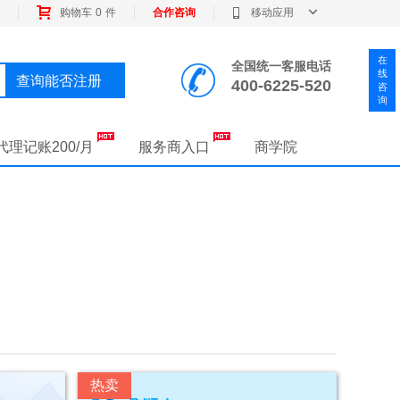
购物车
0
件
合作咨询
移动应用
在
全国统一客服电话
线
查询能否注册
400-6225-520
咨
询
代理记账200/月
服务商入口
商学院
热卖