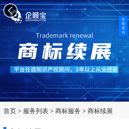
在
线
咨
询
首页
>
服务列表
>
商标服务
>
商标续展