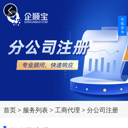
在
线
咨
询
首页
>
服务列表
>
工商代理
>
分公司注册