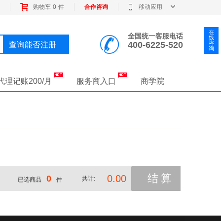
购物车
0
件
合作咨询
移动应用
在
全国统一客服电话
线
400-6225-520
咨
查询能否注册
询
代理记账200/月
服务商入口
商学院
结算
0.00
0
共计:
已选商品
件