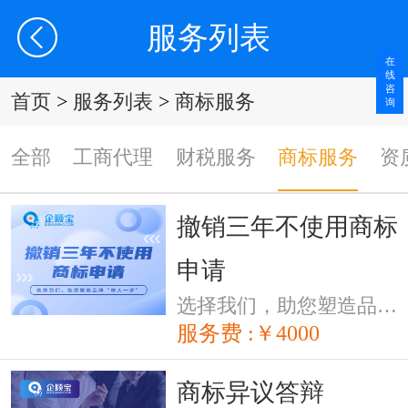
服务列表
在
线
咨
首页
>
服务列表
>
商标服务
询
全部
工商代理
财税服务
商标服务
资
撤销三年不使用商标
申请
选择我们，助您塑造品牌“快人一步”
服务费 :￥4000
商标异议答辩