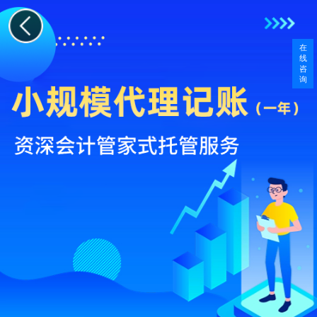
在
线
咨
询