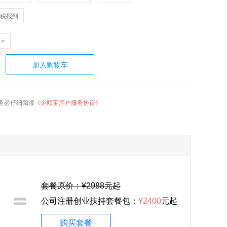
税报到
加入购物车
务必仔细阅读
《企顺宝用户服务协议》
套餐原价：¥2988元起
公司注册创业扶持套餐包：
¥2400
元起
购买套餐