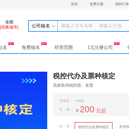
登录
免费注册
我的订单
全国
公司核名
[切换城市]
起名
免费核名
经营范围
1元注册公司
税控代办及票种核定
高效取得税控器、发票
市场价：
￥500
200
价 格：
￥
元起
类 型：
所得
税控代办及票种核定