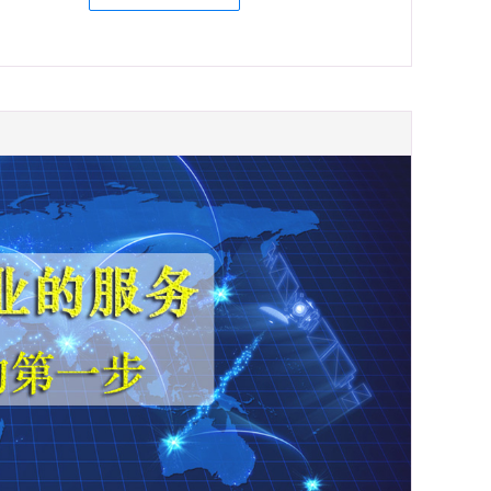
在
线
咨
询