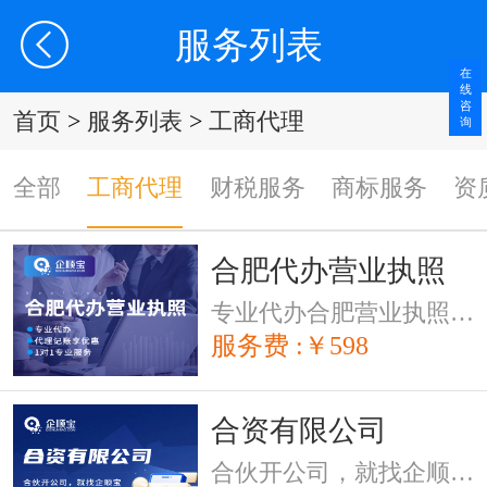
服务列表
在
线
咨
首页
>
服务列表
>
工商代理
询
全部
工商代理
财税服务
商标服务
资
合肥代办营业执照
专业代办合肥营业执照，（限蜀山、包河、庐阳、瑶海、经开、政务、滨湖、高新、肥西、肥东、长丰）下单后8小时内会有工作人员与您联系，催单请拨打客服电话：400-6225-520！
服务费 :￥598
合资有限公司
合伙开公司，就找企顺宝，快速高效为您注册