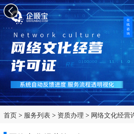
在
线
咨
询
首页
>
服务列表
>
资质办理
>
网络文化经营