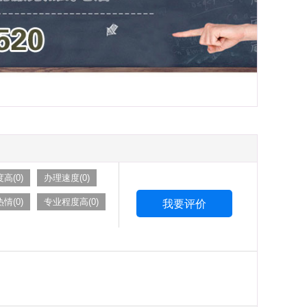
在
线
咨
询
高(0)
办理速度(0)
情(0)
专业程度高(0)
我要评价