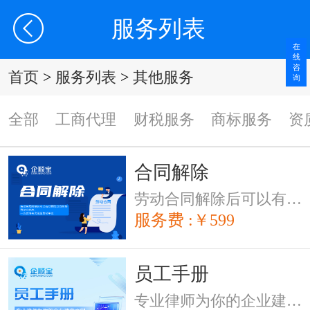
服务列表
在
线
咨
首页
>
服务列表
>
其他服务
询
全部
工商代理
财税服务
商标服务
资
合同解除
劳动合同解除后可以有效预防双方解除劳动合同后，一方反悔再次发生劳动争议。
服务费 :￥599
员工手册
专业律师为你的企业建章立制，规范管理制度