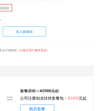
地税报到
加入购物车
务必仔细阅读
《企顺宝用户服务协议》
套餐原价：¥2988元起
公司注册创业扶持套餐包：
¥2400
元起
购买套餐