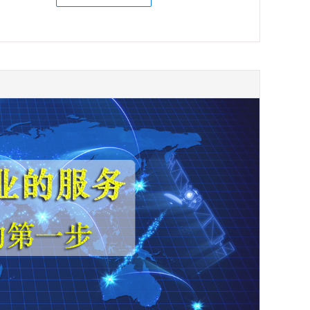
在
线
咨
询