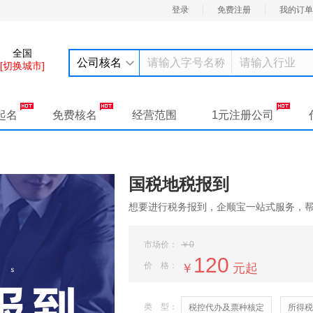
登录
免费注册
我的订单
全国
公司核名
[切换城市]
起名
免费核名
经营范围
1元注册公司
国税地税报到
想要进行税务报到，企顺宝一站式服务，
市场价：
￥0
120
价 格：
￥
元起
类 型：
税控代办及票种核定
所得税