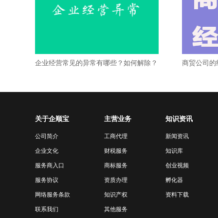
企业经营常见的异常有哪些？如何解除？
商贸公司的
关于企顺宝
主营业务
知识资讯
公司名称审核被拒应该怎么办
公司简介
工商代理
新闻资讯
公司注册核名规则
[详细]
企业文化
财税服务
知识库
服务商入口
商标服务
创业视频
公司名称审核不通过应该怎么办
公司
服务协议
资质办理
孵化器
网络服务条款
知识产权
资料下载
公司注册核名被拒，方法来了
公司
联系我们
其他服务
注册公司取名核名常被驳回原因整理
公司