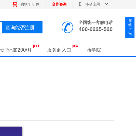
购物车
0
件
合作咨询
移动应用
在
全国统一客服电话
线
查询能否注册
400-6225-520
咨
询
代理记账200/月
服务商入口
商学院