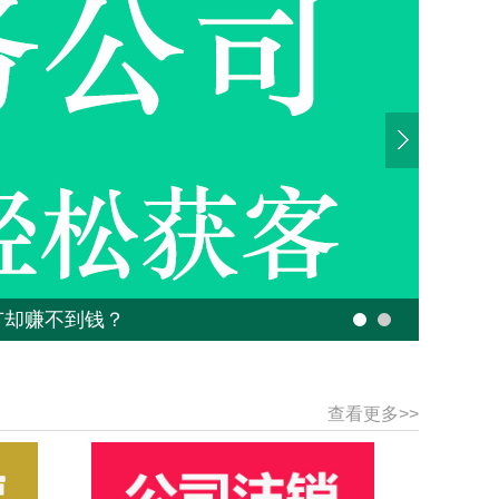
广却赚不到钱？
查看更多>>
）