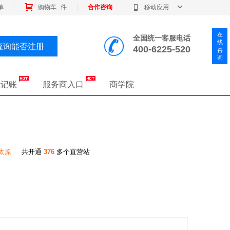
单
购物车
件
合作咨询
移动应用
在
全国统一客服电话
线
查询能否注册
400-6225-520
咨
询
理记账
服务商入口
商学院
太原
共开通
376
多个直营站