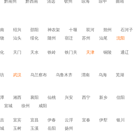
黔南州
黔西南
清远
钦州
琼海
琼中
曲靖
南
绍兴
邵阳
神农架
十堰
双河
朔州
石河子
饶
汕头
绥化
随州
宿迁
苏州
汕尾
沈阳
化
天门
天水
铁岭
铁门关
天津
铜陵
通辽
坊
武汉
乌兰察布
乌鲁木齐
渭南
乌海
芜湖
潭
湘西
襄阳
仙桃
兴安
西宁
新乡
信阳
宣城
徐州
咸阳
吉
宜宾
宜昌
伊春
云浮
宜春
伊犁
银川
城
玉树
玉溪
岳阳
扬州