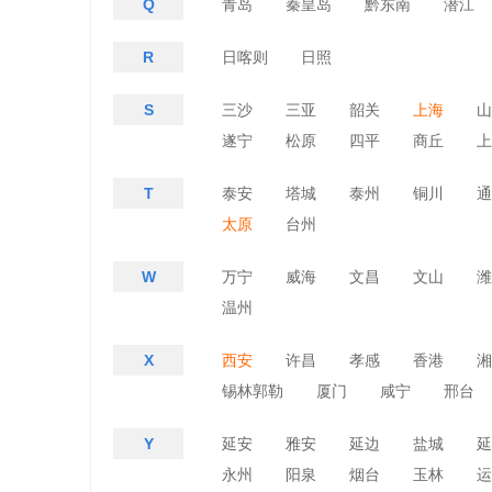
Q
青岛
秦皇岛
黔东南
潜江
R
日喀则
日照
S
三沙
三亚
韶关
上海
山
遂宁
松原
四平
商丘
上
T
泰安
塔城
泰州
铜川
通
太原
台州
W
万宁
威海
文昌
文山
潍
温州
X
西安
许昌
孝感
香港
湘
锡林郭勒
厦门
咸宁
邢台
Y
延安
雅安
延边
盐城
延
永州
阳泉
烟台
玉林
运