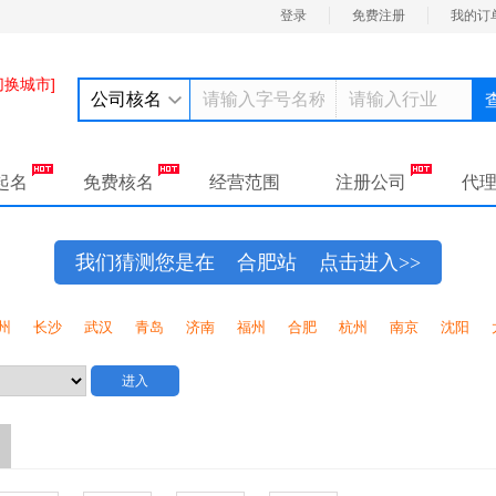
登录
免费注册
我的订
切换城市]
公司核名
起名
免费核名
经营范围
注册公司
代
我们猜测您是在
合肥
站 点击进入>>
州
长沙
武汉
青岛
济南
福州
合肥
杭州
南京
沈阳
进入