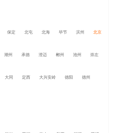
保定
北屯
北海
毕节
滨州
北京
潮州
承德
澄迈
郴州
池州
崇左
大同
定西
大兴安岭
德阳
德州