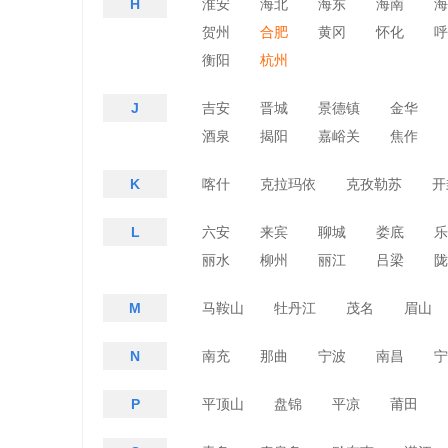
H
淮安
海北
海东
海南
海
贺州
合肥
黄冈
怀化
呼
衡阳
杭州
J
吉安
晋城
景德镇
金华
酒泉
揭阳
嘉峪关
焦作
K
喀什
克拉玛依
克孜勒苏
开
L
六安
来宾
聊城
娄底
乐
丽水
柳州
丽江
吕梁
陇
M
马鞍山
牡丹江
茂名
眉山
N
南充
那曲
宁波
南昌
宁
P
平顶山
盘锦
平凉
莆田