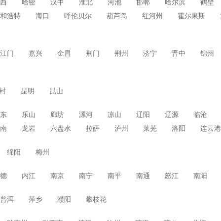
西
哈密
汉中
淮北
河池
邯郸
哈尔滨
鹤壁
和浩特
海口
呼伦贝尔
葫芦岛
红河州
霍尔果斯
江门
嘉兴
金昌
荆门
荆州
济宁
晋中
锦州
封
昆明
昆山
东
乐山
廊坊
漯河
凉山
辽阳
辽源
临沧
南
龙岩
六盘水
拉萨
泸州
莱芜
洛阳
连云港
绵阳
梅州
德
内江
南京
南宁
南平
南通
怒江
南阳
普洱
萍乡
濮阳
攀枝花