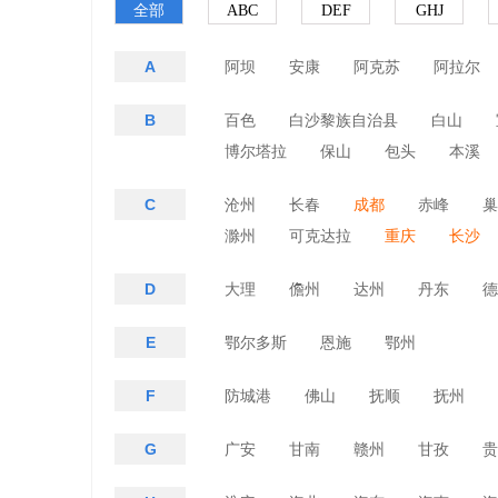
全部
ABC
DEF
GHJ
A
阿坝
安康
阿克苏
阿拉尔
B
百色
白沙黎族自治县
白山
博尔塔拉
保山
包头
本溪
C
沧州
长春
成都
赤峰
巢
滁州
可克达拉
重庆
长沙
D
大理
儋州
达州
丹东
德
E
鄂尔多斯
恩施
鄂州
F
防城港
佛山
抚顺
抚州
G
广安
甘南
赣州
甘孜
贵