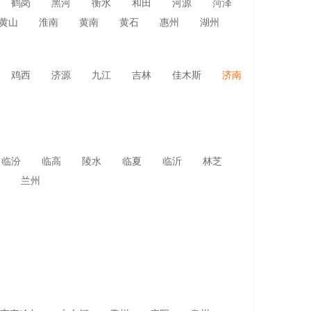
鹤岗
黑河
衡水
和田
河源
菏泽
黄山
淮南
黄南
黄石
惠州
湖州
鸡西
济源
九江
吉林
佳木斯
济南
临汾
临高
陵水
临夏
临沂
林芝
兰州