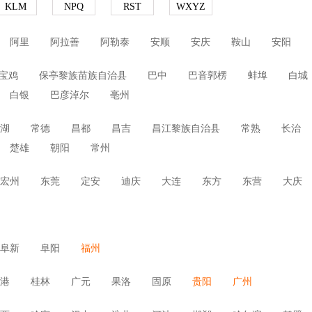
KLM
NPQ
RST
WXYZ
阿里
阿拉善
阿勒泰
安顺
安庆
鞍山
安阳
宝鸡
保亭黎族苗族自治县
巴中
巴音郭楞
蚌埠
白城
白银
巴彦淖尔
亳州
湖
常德
昌都
昌吉
昌江黎族自治县
常熟
长治
楚雄
朝阳
常州
宏州
东莞
定安
迪庆
大连
东方
东营
大庆
阜新
阜阳
福州
港
桂林
广元
果洛
固原
贵阳
广州