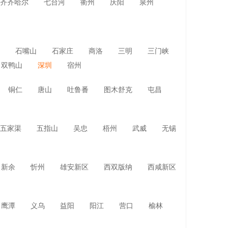
齐齐哈尔
七台河
衢州
庆阳
泉州
石嘴山
石家庄
商洛
三明
三门峡
双鸭山
深圳
宿州
铜仁
唐山
吐鲁番
图木舒克
屯昌
五家渠
五指山
吴忠
梧州
武威
无锡
新余
忻州
雄安新区
西双版纳
西咸新区
鹰潭
义乌
益阳
阳江
营口
榆林