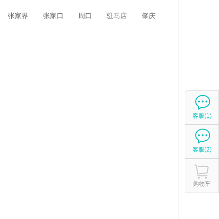
张家界
张家口
周口
驻马店
肇庆
客服(1)
客服(2)
购物车