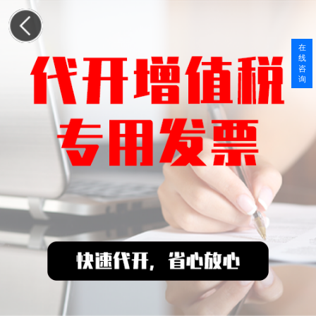
在
线
咨
询