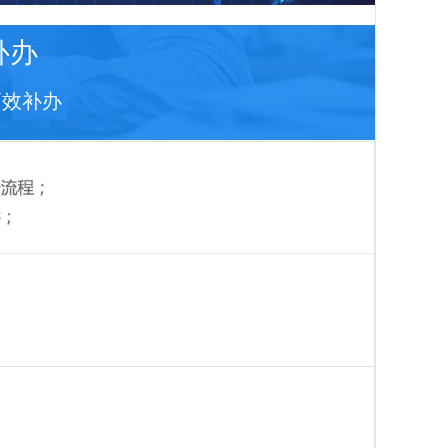
补办
高效补办
在
线
咨
询