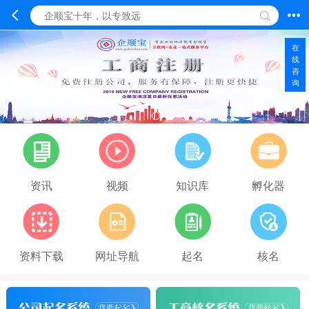
在
线
咨
询
资讯
视频
知识库
孵化器
资料下载
网址导航
起名
核名