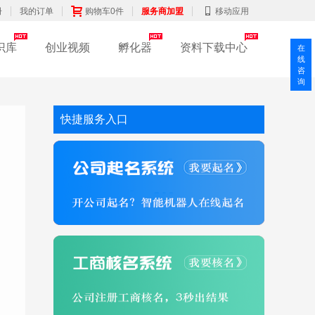
册
我的订单
购物车0件
服务商加盟
移动应用
识库
创业视频
孵化器
资料下载中心
在
线
咨
询
快捷服务入口