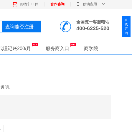
购物车
0
件
合作咨询
移动应用
在
全国统一客服电话
线
查询能否注册
400-6225-520
咨
询
代理记账200/月
服务商入口
商学院
程透明。
告