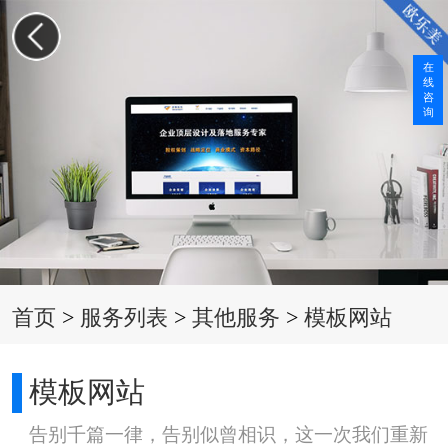
在
线
咨
询
首页
>
服务列表
>
其他服务
>
模板网站
模板网站
告别千篇一律，告别似曾相识，这一次我们重新