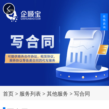
在
线
咨
询
首页
>
服务列表
>
其他服务
>
写合同